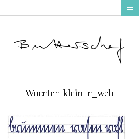
MEN
EIN-
ODE
AUS
Woerter-klein-r_web