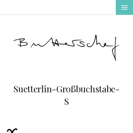
MEN
EIN-
ODE
AUS
Suetterlin-Großbuchstabe-
S