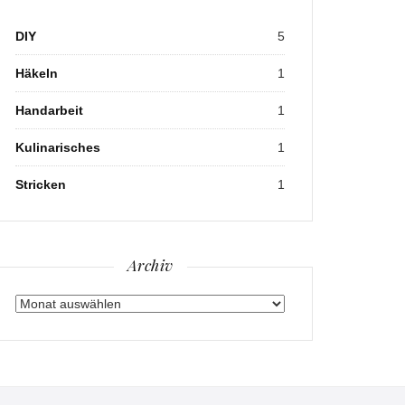
DIY
5
Häkeln
1
Handarbeit
1
Kulinarisches
1
Stricken
1
Archiv
Archiv