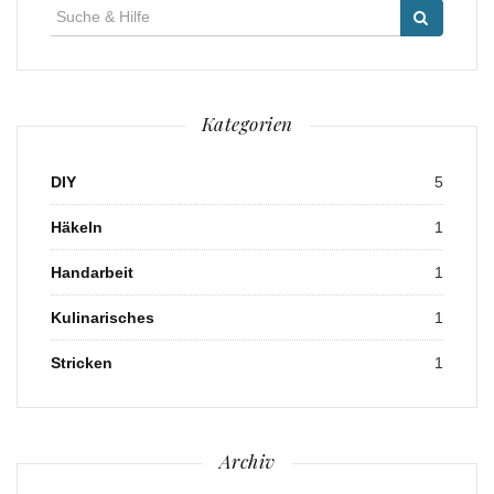
Suche
für:
Kategorien
DIY
5
Häkeln
1
Handarbeit
1
Kulinarisches
1
Stricken
1
Archiv