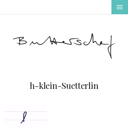
MEN
EIN-
ODE
AUS
h-klein-Suetterlin