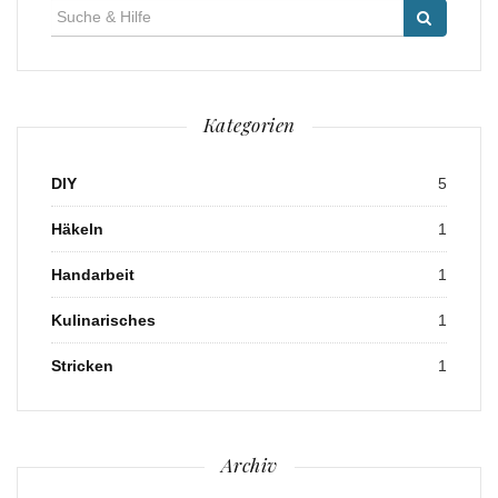
Suche
für:
Kategorien
DIY
5
Häkeln
1
Handarbeit
1
Kulinarisches
1
Stricken
1
Archiv