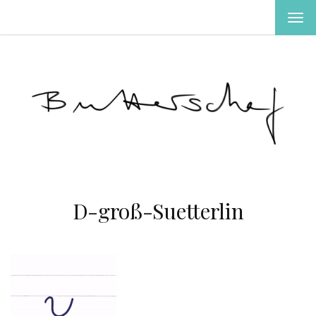
MEN
EIN-
ODE
AUS
D-groß-Suetterlin