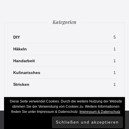
Kategorien
DIY
5
Häkeln
1
Handarbeit
1
Kulinarisches
1
Stricken
1
Diese Seite verwendet Cookies. Durch die weitere Nutzung der Website
stimmen Sie der Verwendung von Cookies zu. Weitere Informationen
finden Sie unter Impressum & Datenschutz.
Impressum & Datenschutz
© 2026 Butterschaf. Alle Rechte vorbehalten
Theme von
MOOZ Themes
unterstützt durch
WordPress