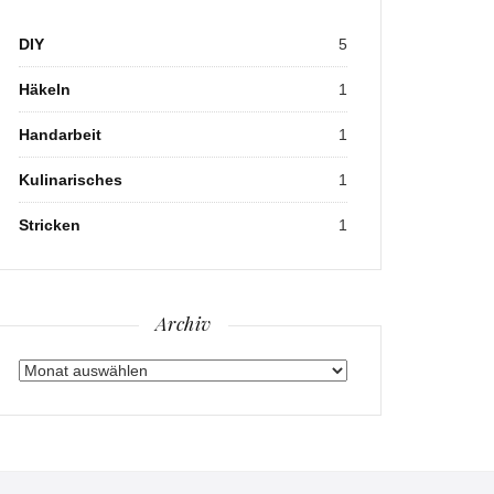
DIY
5
Häkeln
1
Handarbeit
1
Kulinarisches
1
Stricken
1
Archiv
Archiv