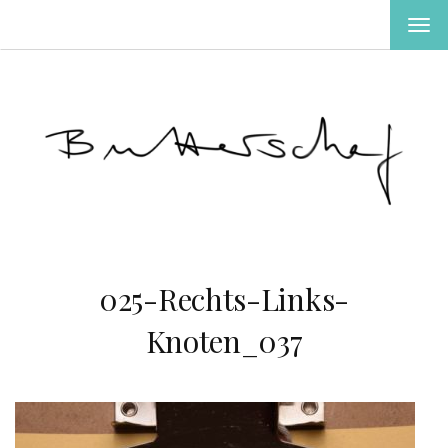
MEN
EIN-
ODE
AUS
025-Rechts-Links-
Knoten_037